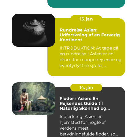
15. jan
Rundrejse Asien:
Udforskning af en Farverig
Kontinent
INTRODUKTION: At tage på
en rundrejse i Asien er en
drøm for mange rejsende og
eventyrlystne sjæle. ...
14. jan
Floder i Asien: En
Rejsendes Guide til
Naturlig Skønhed og
Historie
Indledning: Asien er
hjemsted for nogle af
verdens mest
betydningsfulde floder, som