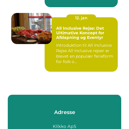
12. jan
All Inclusive Rejse: Det
Ultimative Koncept for
Afslapning og Eventyr
Introduktion til All Inclusive
Rejse All Inclusive rejser er
blevet en populær ferieform
for folk o...
Adresse