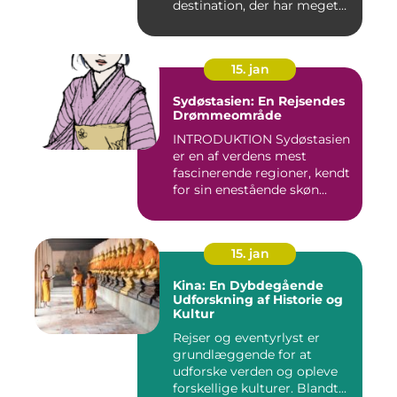
destination, der har meget
at byde p...
15. jan
Sydøstasien: En Rejsendes
Drømmeområde
INTRODUKTION Sydøstasien
er en af verdens mest
fascinerende regioner, kendt
for sin enestående skøn...
15. jan
Kina: En Dybdegående
Udforskning af Historie og
Kultur
Rejser og eventyrlyst er
grundlæggende for at
udforske verden og opleve
forskellige kulturer. Blandt...