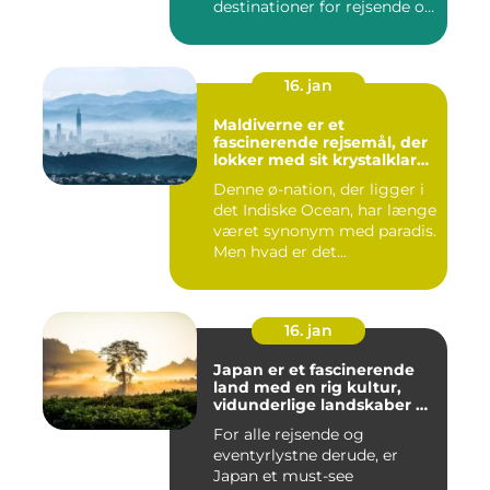
destinationer for rejsende og
even...
16. jan
Maldiverne er et
fascinerende rejsemål, der
lokker med sit krystalklare
turkisfarvede vand, hvide
Denne ø-nation, der ligger i
sandstrande og luksuriøse
det Indiske Ocean, har længe
feriesteder
været synonym med paradis.
Men hvad er det...
16. jan
Japan er et fascinerende
land med en rig kultur,
vidunderlige landskaber og
en unik blanding af
For alle rejsende og
tradition og modernitet
eventyrlystne derude, er
Japan et must-see