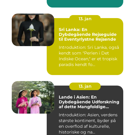
fascinerer ...
13. jan
Sri Lanka: En
Dybdegående Rejseguide
til Eventyrlystne Rejsende
Introduktion: Sri Lanka, også
kendt som "Perlen i Det
Indiske Ocean," er et tropisk
paradis kendt fo...
13. jan
Lande i Asien: En
Dybdegående Udforskning
af dette Mangfoldige
Kontinent
Introduktion: Asien, verdens
største kontinent, byder på
en overflod af kulturelle,
historiske og na...