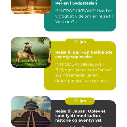
Perlen i Sydøstasien
***INTRODUKTION*** Hvad er
vigtigt at vide om en rejse til
Vietnam? ...
17. jan
Rejse til Bali - En berigende
eventyrsoplevelse
INTRODUKTION Rejse til
Bali, også kendt som "øen af
tusind templer", er en
drømmerejse for rejsende ...
17. jan
Rejse til Japan: Oplev et
land fyldt med kultur,
historie og eventyrlyst