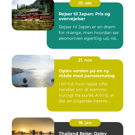
01. okt
Rejser til Japan: Pris og
overvejelser
Rejser til Japan er en drøm
for mange, men hvordan ser
økonomien egentlig ud, nå...
21. nov
Oplev verden på en ny
måde med panoramatog
I en tid, hvor rejser ofte
handler om at komme
hurtigt fra punkt A til B, er
der en stigende interes...
18. jan
Thailand Rejse: Oplev