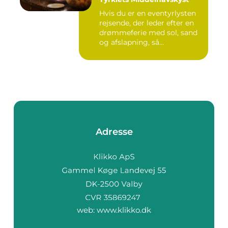
Hvis du er en eventyrlysten
rejsende, der leder efter en
drømmeferie med sol, sand
og afslapning, så...
Adresse
web:
www.klikko.dk