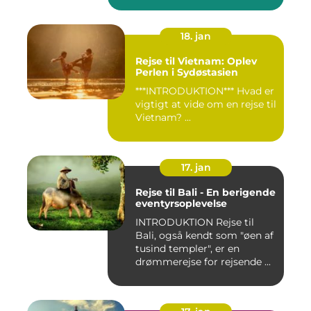
18. jan
Rejse til Vietnam: Oplev
Perlen i Sydøstasien
***INTRODUKTION*** Hvad er
vigtigt at vide om en rejse til
Vietnam? ...
17. jan
Rejse til Bali - En berigende
eventyrsoplevelse
INTRODUKTION Rejse til
Bali, også kendt som "øen af
tusind templer", er en
drømmerejse for rejsende ...