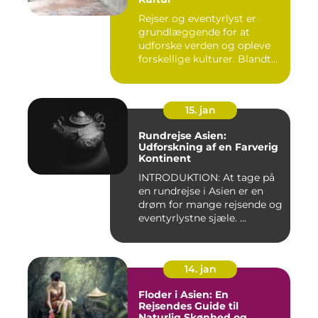
Rejser og eventyrlyst er
grundlæggende for at
udforske verden og opleve
forskellige kulturer. Blandt...
15. jan
Rundrejse Asien:
Udforskning af en Farverig
Kontinent
INTRODUKTION: At tage på
en rundrejse i Asien er en
drøm for mange rejsende og
eventyrlystne sjæle. ...
14. jan
Floder i Asien: En
Rejsendes Guide til
Naturlig Skønhed og