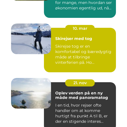
for mange, men hvordan ser
økonomien egentlig ud, nå...
10. mar
Skirejser med tog
Skirejse tog er en
komfortabel og bæredygtig
måde at tilbringe
vinterferien på. Ho...
21. nov
Oplev verden på en ny
måde med panoramatog
I en tid, hvor rejser ofte
handler om at komme
hurtigt fra punkt A til B, er
der en stigende interes...