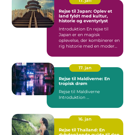
17. jan
Rejse til Japan: Oplev et
land fyldt med kultur,
historie og eventyrlyst
Introduktion En rejse til
Japan er en magisk
oplevelse, der kombinerer en
rig historie med en moder...
17. jan
Rejse til Maldiverne: En
tropisk drøm
Rejse til Maldiverne
Introduktion ...
16. jan
Rejse til Thailand: En
dybdegående guide til den