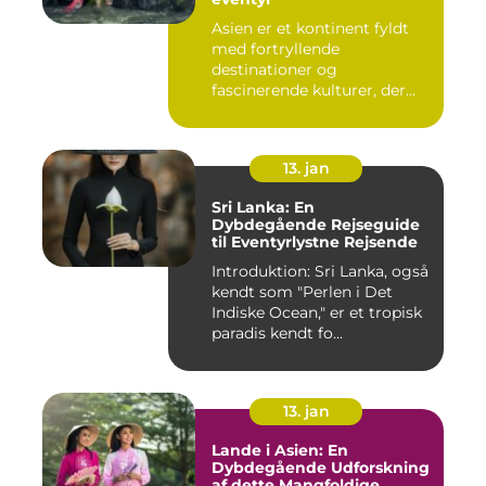
Asien er et kontinent fyldt
med fortryllende
destinationer og
fascinerende kulturer, der
fascinerer ...
13. jan
Sri Lanka: En
Dybdegående Rejseguide
til Eventyrlystne Rejsende
Introduktion: Sri Lanka, også
kendt som "Perlen i Det
Indiske Ocean," er et tropisk
paradis kendt fo...
13. jan
Lande i Asien: En
Dybdegående Udforskning
af dette Mangfoldige