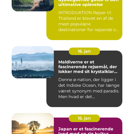
ultimative oplevelse
INTRODUKTION Rejser til
Thailand er blevet en af de
mest populære
destinationer for rejsende og
even...
16. jan
Maldiverne er et
fascinerende rejsemål, der
lokker med sit krystalklare
turkisfarvede vand, hvide
Denne ø-nation, der ligger i
sandstrande og luksuriøse
det Indiske Ocean, har længe
feriesteder
været synonym med paradis.
Men hvad er det...
16. jan
Japan er et fascinerende
land med en rig kultur,