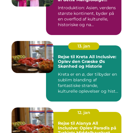
Kontinent
Introduktion: Asien, verdens
største kontinent, byder på
en overflod af kulturelle,
historiske og na...
13. jan
Rejse til Kreta All Inclusive:
Oplev den Græske Øs
Skønhed og Historie
Kreta er en ø, der tilbyder en
sublim blanding af
fantastiske strande,
kulturelle oplevelser og hist...
12. jan
Rejse til Alanya All
Inclusive: Oplev Paradis på
Tyrkiets Middelhavskyst