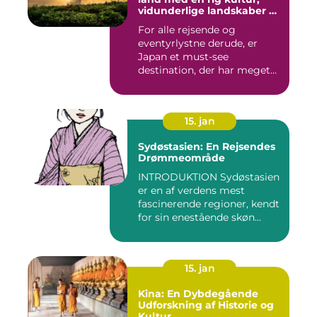
vidunderlige landskaber og
en unik blanding af
For alle rejsende og
tradition og modernitet
eventyrlystne derude, er
Japan et must-see
destination, der har meget
at byde p...
15. jan
Sydøstasien: En Rejsendes
Drømmeområde
INTRODUKTION Sydøstasien
er en af verdens mest
fascinerende regioner, kendt
for sin enestående skøn...
15. jan
Kina: En Dybdegående
Udforskning af Historie og
Kultur