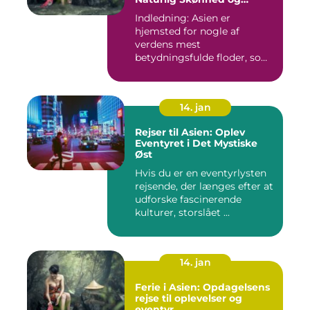
Historie
Indledning: Asien er
hjemsted for nogle af
verdens mest
betydningsfulde floder, som
har formet konti...
14. jan
Rejser til Asien: Oplev
Eventyret i Det Mystiske
Øst
Hvis du er en eventyrlysten
rejsende, der længes efter at
udforske fascinerende
kulturer, storslået ...
14. jan
Ferie i Asien: Opdagelsens
rejse til oplevelser og
eventyr