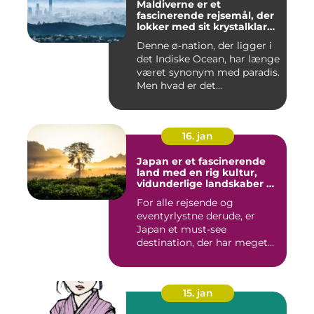
Maldiverne er et
fascinerende rejsemål, der
lokker med sit krystalklare
turkisfarvede vand, hvide
Denne ø-nation, der ligger i
sandstrande og luksuriøse
det Indiske Ocean, har længe
feriesteder
været synonym med paradis.
Men hvad er det...
16. jan
Japan er et fascinerende
land med en rig kultur,
vidunderlige landskaber og
en unik blanding af
For alle rejsende og
tradition og modernitet
eventyrlystne derude, er
Japan et must-see
destination, der har meget
at byde p...
15. jan