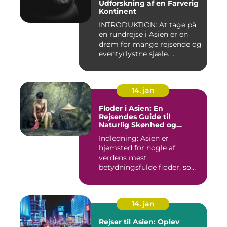
Udforskning af en Farverig
Kontinent
INTRODUKTION: At tage på
en rundrejse i Asien er en
drøm for mange rejsende og
eventyrlystne sjæle. ...
14. jan
Floder i Asien: En
Rejsendes Guide til
Naturlig Skønhed og
Historie
Indledning: Asien er
hjemsted for nogle af
verdens mest
betydningsfulde floder, som
har formet konti...
14. jan
Rejser til Asien: Oplev