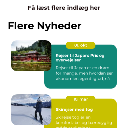
Få læst flere indlæg her
Flere Nyheder
01. okt
Rejser til Japan: Pris og
overvejelser
Rejser til Japan er en drøm
for mange, men hvordan ser
økonomien egentlig ud, nå...
10. mar
Skirejser med tog
Skirejse tog er en
komfortabel og bæredygtig