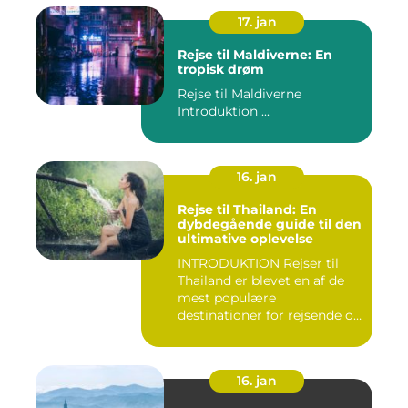
17. jan
Rejse til Maldiverne: En
tropisk drøm
Rejse til Maldiverne
Introduktion ...
16. jan
Rejse til Thailand: En
dybdegående guide til den
ultimative oplevelse
INTRODUKTION Rejser til
Thailand er blevet en af de
mest populære
destinationer for rejsende og
even...
16. jan