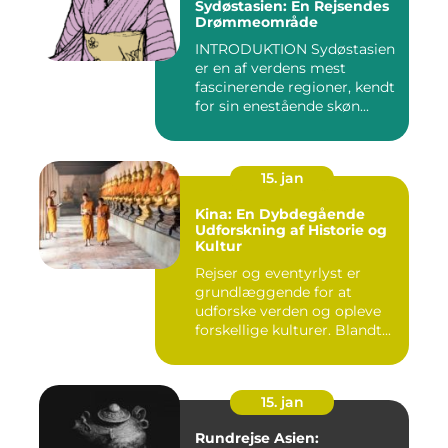
Sydøstasien: En Rejsendes
Drømmeområde
INTRODUKTION Sydøstasien
er en af verdens mest
fascinerende regioner, kendt
for sin enestående skøn...
15. jan
Kina: En Dybdegående
Udforskning af Historie og
Kultur
Rejser og eventyrlyst er
grundlæggende for at
udforske verden og opleve
forskellige kulturer. Blandt...
15. jan
Rundrejse Asien: