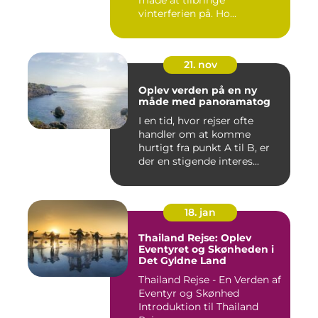
måde at tilbringe
vinterferien på. Ho...
21. nov
Oplev verden på en ny
måde med panoramatog
I en tid, hvor rejser ofte
handler om at komme
hurtigt fra punkt A til B, er
der en stigende interes...
18. jan
Thailand Rejse: Oplev
Eventyret og Skønheden i
Det Gyldne Land
Thailand Rejse - En Verden af
Eventyr og Skønhed
Introduktion til Thailand