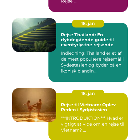
Rejse ...
18. jan
Rejse Thailand: En
dybdegående guide til
eventyrlystne rejsende
Indledning: Thailand er et af
de mest populære rejsemål i
Sydøstasien og byder på en
ikonisk blandin...
18. jan
Rejse til Vietnam: Oplev
Perlen i Sydøstasien
***INTRODUKTION*** Hvad er
vigtigt at vide om en rejse til
Vietnam? ...