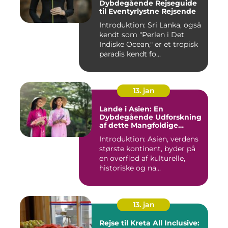
Dybdegående Rejseguide
til Eventyrlystne Rejsende
Introduktion: Sri Lanka, også
kendt som "Perlen i Det
Indiske Ocean," er et tropisk
paradis kendt fo...
13. jan
Lande i Asien: En
Dybdegående Udforskning
af dette Mangfoldige
Kontinent
Introduktion: Asien, verdens
største kontinent, byder på
en overflod af kulturelle,
historiske og na...
13. jan
Rejse til Kreta All Inclusive: