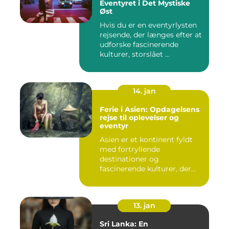
Eventyret i Det Mystiske
Øst
Hvis du er en eventyrlysten
rejsende, der længes efter at
udforske fascinerende
kulturer, storslået ...
14. jan
Ferie i Asien: Opdagelsens
rejse til oplevelser og
eventyr
Asien er et kontinent fyldt
med fortryllende
destinationer og
fascinerende kulturer, der
fascinerer ...
13. jan
Sri Lanka: En