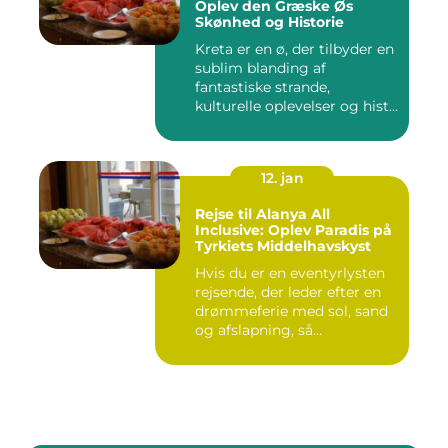
Oplev den Græske Øs
Skønhed og Historie
Kreta er en ø, der tilbyder en
sublim blanding af
fantastiske strande,
kulturelle oplevelser og hist...
12. jan
Rejse til Alanya All
Inclusive: Oplev Paradis på
Tyrkiets Middelhavskyst
Hvis du er en eventyrlysten
rejsende, der leder efter en
drømmeferie med sol, sand
og afslapning, så...