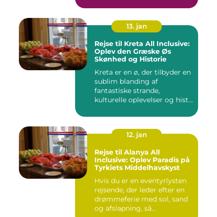
13. jan
Rejse til Kreta All Inclusive:
Oplev den Græske Øs
Skønhed og Historie
Kreta er en ø, der tilbyder en
sublim blanding af
fantastiske strande,
kulturelle oplevelser og hist...
12. jan
Rejse til Alanya All
Inclusive: Oplev Paradis på
Tyrkiets Middelhavskyst
Hvis du er en eventyrlysten
rejsende, der leder efter en
drømmeferie med sol, sand
og afslapning, så...