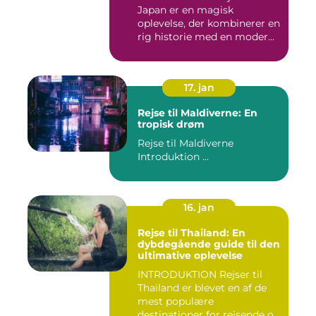
Japan er en magisk
oplevelse, der kombinerer en
rig historie med en moder...
17. jan
Rejse til Maldiverne: En
tropisk drøm
Rejse til Maldiverne
Introduktion ...
16. jan
Rejse til Thailand: En
dybdegående guide til den
ultimative oplevelse
INTRODUKTION Rejser til
Thailand er blevet en af de
mest populære
destinationer for rejsende og