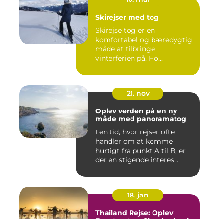
Skirejser med tog
Skirejse tog er en
komfortabel og bæredygtig
måde at tilbringe
vinterferien på. Ho...
21. nov
Oplev verden på en ny
måde med panoramatog
I en tid, hvor rejser ofte
handler om at komme
hurtigt fra punkt A til B, er
der en stigende interes...
18. jan
Thailand Rejse: Oplev