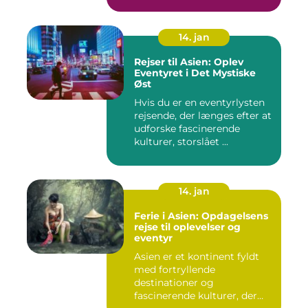
har formet konti...
14. jan
Rejser til Asien: Oplev
Eventyret i Det Mystiske
Øst
Hvis du er en eventyrlysten
rejsende, der længes efter at
udforske fascinerende
kulturer, storslået ...
14. jan
Ferie i Asien: Opdagelsens
rejse til oplevelser og
eventyr
Asien er et kontinent fyldt
med fortryllende
destinationer og
fascinerende kulturer, der