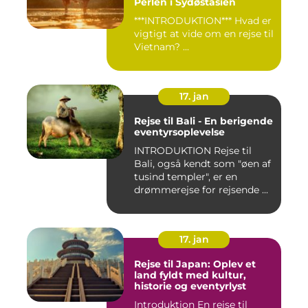
Perlen i Sydøstasien
***INTRODUKTION*** Hvad er
vigtigt at vide om en rejse til
Vietnam? ...
17. jan
Rejse til Bali - En berigende
eventyrsoplevelse
INTRODUKTION Rejse til
Bali, også kendt som "øen af
tusind templer", er en
drømmerejse for rejsende ...
17. jan
Rejse til Japan: Oplev et
land fyldt med kultur,
historie og eventyrlyst
Introduktion En rejse til