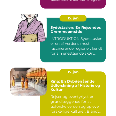
at byde p...
15. jan
Sydøstasien: En Rejsendes
Drømmeområde
INTRODUKTION Sydøstasien
er en af verdens mest
fascinerende regioner, kendt
for sin enestående skøn...
15. jan
Kina: En Dybdegående
Udforskning af Historie og
Kultur
Rejser og eventyrlyst er
grundlæggende for at
udforske verden og opleve
forskellige kulturer. Blandt...