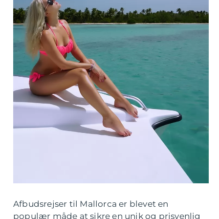
Afbudsrejser til Mallorca er blevet en
populær måde at sikre en unik og prisvenlig