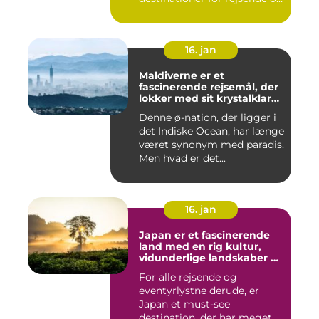
even...
16. jan
Maldiverne er et
fascinerende rejsemål, der
lokker med sit krystalklare
turkisfarvede vand, hvide
Denne ø-nation, der ligger i
sandstrande og luksuriøse
det Indiske Ocean, har længe
feriesteder
været synonym med paradis.
Men hvad er det...
16. jan
Japan er et fascinerende
land med en rig kultur,
vidunderlige landskaber og
en unik blanding af
For alle rejsende og
tradition og modernitet
eventyrlystne derude, er
Japan et must-see
destination, der har meget