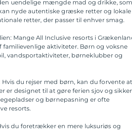
 den uendelige mængde mad og drikke, so
u kan nyde autentiske græske retter og lokale
ationale retter, der passer til enhver smag.
milien: Mange All Inclusive resorts i Grækenla
f familievenlige aktiviteter. Børn og voksne
pil, vandsportaktiviteter, børneklubber og
r: Hvis du rejser med børn, kan du forvente a
der er designet til at gøre ferien sjov og sikke
 legepladser og børnepasning er ofte
ve resorts.
Hvis du foretrækker en mere luksuriøs og