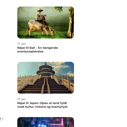
17. jan
Rejse til Bali - En berigende
eventyrsoplevelse
17. jan
g
Rejse til Japan: Oplev et land fyldt
med kultur, historie og eventyrlyst
e-