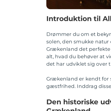
Introduktion til A
Drømmer du om et bekymri
solen, den smukke natur o
Grækenland det perfekte r
alt, hvad du behøver at 
det har udviklet sig over t
Grækenland er kendt for s
gæstfrihed. Inddrag disse 
Den historiske udv
Grækenland