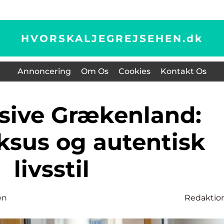
HVORSKALJEGREJSEHEN.
dk
Annoncering
Om Os
Cookies
Kontakt Os
ksus og autentisk
livsstil
en
Redaktio