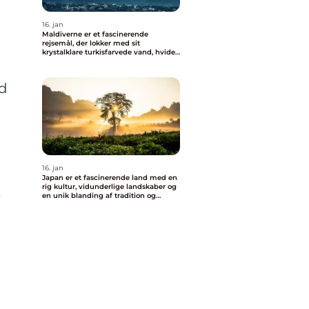
m
16. jan
Maldiverne er et fascinerende
rejsemål, der lokker med sit
krystalklare turkisfarvede vand, hvide
sandstrande og luksuriøse feriesteder
nd
16. jan
Japan er et fascinerende land med en
rig kultur, vidunderlige landskaber og
t
en unik blanding af tradition og
modernitet
r