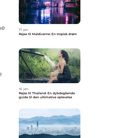
ne
17. jan
Rejse til Maldiverne: En tropisk drøm
e
16. jan
Rejse til Thailand: En dybdegående
guide til den ultimative oplevelse