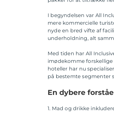
pakker for at tiltrække fler
I begyndelsen var All In
mere kommercielle turis
nyde en bred vifte af faci
underholdning, alt sammen
Med tiden har All Inclusi
imødekomme forskellige r
hoteller har nu specialise
på bestemte segmenter som
En dybere forståe
1. Mad og drikke inkludere