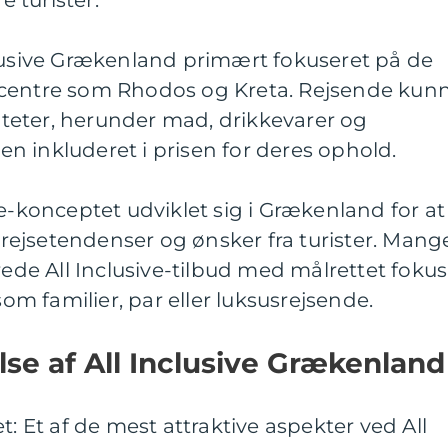
e turister.
clusive Grækenland primært fokuseret på de
tcentre som Rhodos og Kreta. Rejsende kun
liteter, herunder mad, drikkevarer og
 inkluderet i prisen for deres ophold.
ve-konceptet udviklet sig i Grækenland for at
ejsetendenser og ønsker fra turister. Mang
rede All Inclusive-tilbud med målrettet fokus
 familier, par eller luksusrejsende.
lse af All Inclusive Grækenland
t: Et af de mest attraktive aspekter ved All