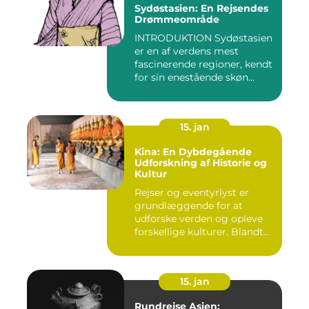
Sydøstasien: En Rejsendes
Drømmeområde
INTRODUKTION Sydøstasien
er en af verdens mest
fascinerende regioner, kendt
for sin enestående skøn...
15. jan
Kina: En Dybdegående
Udforskning af Historie og
Kultur
Rejser og eventyrlyst er
grundlæggende for at
udforske verden og opleve
forskellige kulturer. Blandt...
15. jan
Rundrejse Asien: