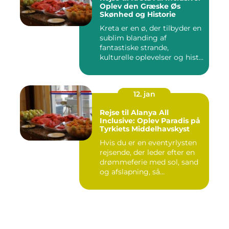
Oplev den Græske Øs
Skønhed og Historie
Kreta er en ø, der tilbyder en
sublim blanding af
fantastiske strande,
kulturelle oplevelser og hist...
12. jan
Rejse til Alanya All
Inclusive: Oplev Paradis på
Tyrkiets Middelhavskyst
Hvis du er en eventyrlysten
rejsende, der leder efter en
drømmeferie med sol, sand
og afslapning, så...