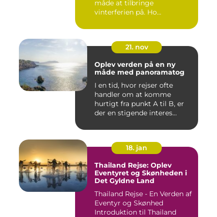
måde at tilbringe
vinterferien på. Ho...
21. nov
Oplev verden på en ny
måde med panoramatog
I en tid, hvor rejser ofte
handler om at komme
hurtigt fra punkt A til B, er
der en stigende interes...
18. jan
Thailand Rejse: Oplev
Eventyret og Skønheden i
Det Gyldne Land
Thailand Rejse - En Verden af
Eventyr og Skønhed
Introduktion til Thailand