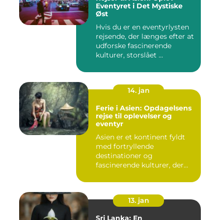
Eventyret i Det Mystiske
Øst
Hvis du er en eventyrlysten
rejsende, der længes efter at
udforske fascinerende
kulturer, storslået ...
14. jan
Ferie i Asien: Opdagelsens
rejse til oplevelser og
eventyr
Asien er et kontinent fyldt
med fortryllende
destinationer og
fascinerende kulturer, der
fascinerer ...
13. jan
Sri Lanka: En