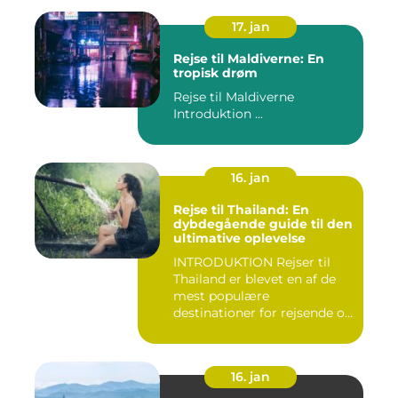
17. jan
Rejse til Maldiverne: En
tropisk drøm
Rejse til Maldiverne
Introduktion ...
16. jan
Rejse til Thailand: En
dybdegående guide til den
ultimative oplevelse
INTRODUKTION Rejser til
Thailand er blevet en af de
mest populære
destinationer for rejsende og
even...
16. jan