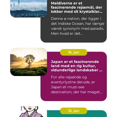
Maldiverne er et
fascinerende rejsemål, der
lokker med sit krystalklare
turkisfarvede vand, hvide
Denne ø-nation, der ligger i
sandstrande og luksuriøse
det Indiske Ocean, har længe
feriesteder
været synonym med paradis.
Men hvad er det...
16. jan
Japan er et fascinerende
land med en rig kultur,
vidunderlige landskaber og
en unik blanding af
For alle rejsende og
tradition og modernitet
eventyrlystne derude, er
Japan et must-see
destination, der har meget
at byde p...
15. jan