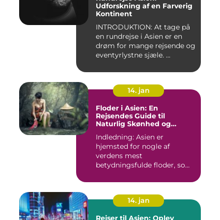
Udforskning af en Farverig
Kontinent
INTRODUKTION: At tage på
en rundrejse i Asien er en
drøm for mange rejsende og
eventyrlystne sjæle. ...
14. jan
Floder i Asien: En
Rejsendes Guide til
Naturlig Skønhed og
Historie
Indledning: Asien er
hjemsted for nogle af
verdens mest
betydningsfulde floder, som
har formet konti...
14. jan
Rejser til Asien: Oplev