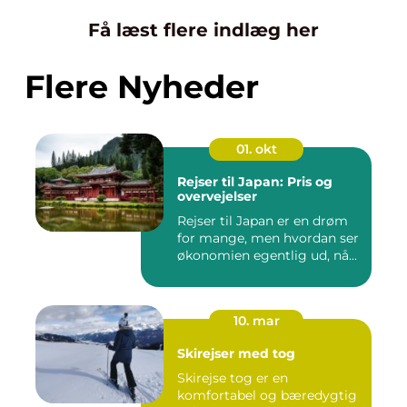
Få læst flere indlæg her
Flere Nyheder
01. okt
Rejser til Japan: Pris og
overvejelser
Rejser til Japan er en drøm
for mange, men hvordan ser
økonomien egentlig ud, nå...
10. mar
Skirejser med tog
Skirejse tog er en
komfortabel og bæredygtig