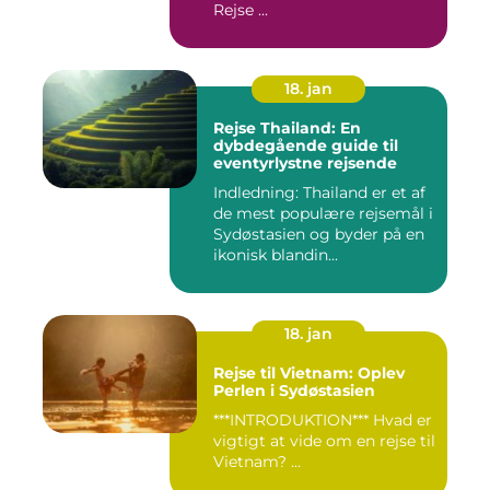
Rejse ...
18. jan
Rejse Thailand: En
dybdegående guide til
eventyrlystne rejsende
Indledning: Thailand er et af
de mest populære rejsemål i
Sydøstasien og byder på en
ikonisk blandin...
18. jan
Rejse til Vietnam: Oplev
Perlen i Sydøstasien
***INTRODUKTION*** Hvad er
vigtigt at vide om en rejse til
Vietnam? ...