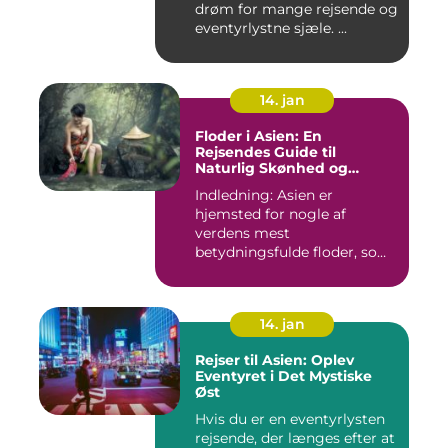
drøm for mange rejsende og
eventyrlystne sjæle. ...
14. jan
Floder i Asien: En
Rejsendes Guide til
Naturlig Skønhed og
Historie
Indledning: Asien er
hjemsted for nogle af
verdens mest
betydningsfulde floder, som
har formet konti...
14. jan
Rejser til Asien: Oplev
Eventyret i Det Mystiske
Øst
Hvis du er en eventyrlysten
rejsende, der længes efter at