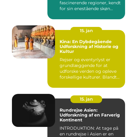
fascinerende regioner, kendt
for sin enestående skøn...
15. jan
Kina: En Dybdegående
Udforskning af Historie og
Kultur
Rejser og eventyrlyst er
grundlæggende for at
udforske verden og opleve
forskellige kulturer. Blandt...
15. jan
Rundrejse Asien:
Udforskning af en Farverig
Kontinent
INTRODUKTION: At tage på
en rundrejse i Asien er en