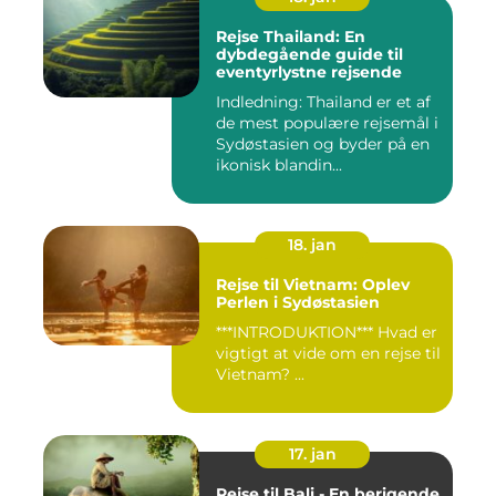
Rejse Thailand: En
dybdegående guide til
eventyrlystne rejsende
Indledning: Thailand er et af
de mest populære rejsemål i
Sydøstasien og byder på en
ikonisk blandin...
18. jan
Rejse til Vietnam: Oplev
Perlen i Sydøstasien
***INTRODUKTION*** Hvad er
vigtigt at vide om en rejse til
Vietnam? ...
17. jan
Rejse til Bali - En berigende