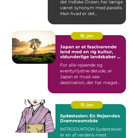
det Indiske Ocean, har længe
feriesteder
været synonym med paradis.
Men hvad er det...
16. jan
Japan er et fascinerende
land med en rig kultur,
vidunderlige landskaber og
en unik blanding af
For alle rejsende og
tradition og modernitet
eventyrlystne derude, er
Japan et must-see
destination, der har meget
at byde p...
15. jan
Sydøstasien: En Rejsendes
Drømmeområde
INTRODUKTION Sydøstasien
er en af verdens mest