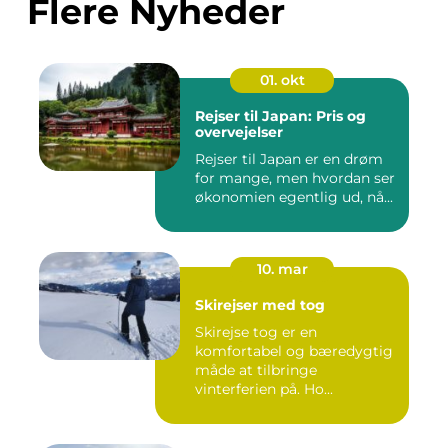
Flere Nyheder
01. okt
Rejser til Japan: Pris og
overvejelser
Rejser til Japan er en drøm
for mange, men hvordan ser
økonomien egentlig ud, nå...
10. mar
Skirejser med tog
Skirejse tog er en
komfortabel og bæredygtig
måde at tilbringe
vinterferien på. Ho...