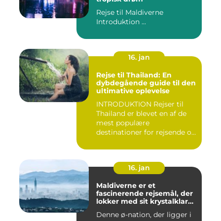
Rejse til Maldiverne
Introduktion ...
16. jan
Rejse til Thailand: En
dybdegående guide til den
ultimative oplevelse
INTRODUKTION Rejser til
Thailand er blevet en af de
mest populære
destinationer for rejsende og
even...
16. jan
Maldiverne er et
fascinerende rejsemål, der
lokker med sit krystalklare
turkisfarvede vand, hvide
Denne ø-nation, der ligger i
sandstrande og luksuriøse