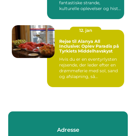
fantastiske strande,
kulturelle oplevelser og hist...
12. jan
Rejse til Alanya All
Inclusive: Oplev Paradis på
Tyrkiets Middelhavskyst
Hvis du er en eventyrlysten
rejsende, der leder efter en
drømmeferie med sol, sand
og afslapning, så...
Adresse