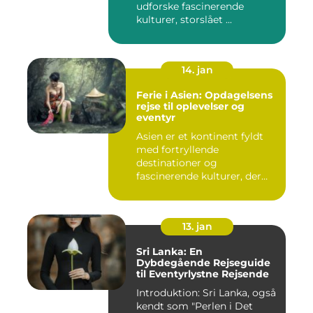
udforske fascinerende
kulturer, storslået ...
14. jan
Ferie i Asien: Opdagelsens
rejse til oplevelser og
eventyr
Asien er et kontinent fyldt
med fortryllende
destinationer og
fascinerende kulturer, der
fascinerer ...
13. jan
Sri Lanka: En
Dybdegående Rejseguide
til Eventyrlystne Rejsende
Introduktion: Sri Lanka, også
kendt som "Perlen i Det